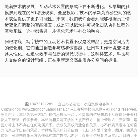
随着技术的发展，互动艺术装置的形式正在不断进化。从早期的触
摸屏到现在的AR增强现实、全息投影，技术的革新为办公空间的艺
术表达提供了更多可能性。未来，我们或许会看到能够根据员工情
绪变化而调整的智能装置，或是可以记录并可视化团队协作过程的
互动系统，这些都将进一步深化艺术与办公的融合。
归根结底，写字楼中的互动艺术装置不仅是装饰品，更是空间活力
的催化剂。它们通过创造参与感和惊喜感，让日常工作环境变得更
具人性化。在追求效率与创新的现代职场中，这种将艺术、科技与
人文结合的设计思维，正在重新定义高品质办公空间的标准。
18472191289
企业办公选址，欢迎您致电咨询！
Copyright © www.zhongchuangdasha.cn --上海写字楼信息网-- All rights reserved.
免责声明：本站为第三方写字楼信息展示平台，所提供的信息来源于互联网公开资料
及人工整理，仅供参考。本站与相关写字楼的大厦产权方、物业管理方、开发商、运
营方等主体不存在任何隶属关系、授权关系或商业合作关系，亦不代表其发布任何官
方信息或作出任何承诺。本站所展示的部分信息（包括但不限于文字、图片、联系方
式等）可能来自第三方合作机构或广告展示内容，仅用于信息参考及展示之目的，不