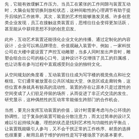
先，它能有效缓解工作压力。当员工在紧张的工作间隙与装置互动
时，大脑会短暂切换到放松状态，这种间歇性的心理调节有助于提
升后续的工作效率。其次，装置的艺术性能够激发灵感。许多创意
类企业发现，员工在接触这类装置后，思维往往会变得更加活跃，
甚至能从中获得意想不到的创意启发。
此外，互动艺术装置还能强化企业文化的传播。通过定制化的内容
设计，企业可以将品牌理念、价值观融入装置中。例如，一家科技
公司在大楼中庭设置了声控互动雕塑，当多人同时发出声音时，雕
塑会组合出公司的核心口号。这种设计不仅增强了员工的归属感，
也让访客在参与过程中直观感受到企业的独特文化。
从空间规划的角度看，互动装置往往成为写字楼的视觉焦点和社交
枢纽。它们通常被放置在公共区域如大堂、休息区或走廊转角，这
些位置本身就具有较高的流动性。装置的存在让原本只是过渡性的
空间变成了人们驻足停留的场所，从而促进了非正式交流的发生。
研究显示，这种偶然性的互动常常能催生跨部门的合作机会。
当然，要充分发挥互动装置的价值，设计时需要考虑与办公环境的
协调性。过于复杂的装置可能会分散注意力，而太过简单的设计又
难以引起持续兴趣。理想的状态是找到艺术性与功能性的平衡点，
让装置既能吸引人参与，又不会干扰正常的工作秩序。材质的选择
也很重要，耐用且易于维护的特性是写字楼场景下的基本要求。